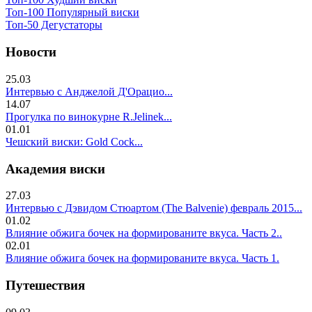
Топ-100 Популярный виски
Топ-50 Дегустаторы
Новости
25.03
Интервью с Анджелой Д'Орацио...
14.07
Прогулка по винокурне R.Jelinek...
01.01
Чешский виски: Gold Cock...
Академия виски
27.03
Интервью с Дэвидом Стюартом (The Balvenie) февраль 2015...
01.02
Влияние обжига бочек на формированите вкуса. Часть 2..
02.01
Влияние обжига бочек на формированите вкуса. Часть 1.
Путешествия