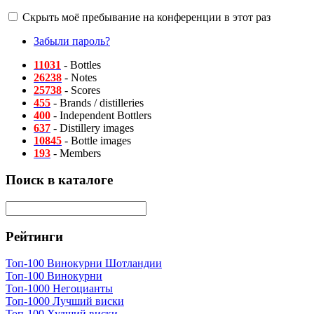
Скрыть моё пребывание на конференции в этот раз
Забыли пароль?
11031
- Bottles
26238
- Notes
25738
- Scores
455
- Brands / distilleries
400
- Independent Bottlers
637
- Distillery images
10845
- Bottle images
193
- Members
Поиск в каталоге
Рейтинги
Топ-100 Винокурни Шотландии
Топ-100 Винокурни
Топ-1000 Негоцианты
Топ-1000 Лучший виски
Топ-100 Худший виски