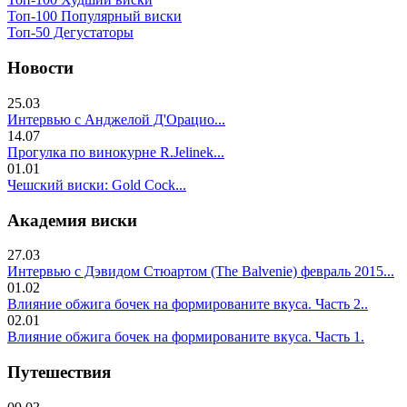
Топ-100 Популярный виски
Топ-50 Дегустаторы
Новости
25.03
Интервью с Анджелой Д'Орацио...
14.07
Прогулка по винокурне R.Jelinek...
01.01
Чешский виски: Gold Cock...
Академия виски
27.03
Интервью с Дэвидом Стюартом (The Balvenie) февраль 2015...
01.02
Влияние обжига бочек на формированите вкуса. Часть 2..
02.01
Влияние обжига бочек на формированите вкуса. Часть 1.
Путешествия