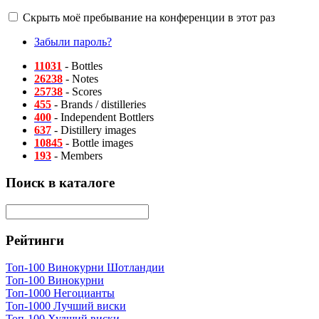
Скрыть моё пребывание на конференции в этот раз
Забыли пароль?
11031
- Bottles
26238
- Notes
25738
- Scores
455
- Brands / distilleries
400
- Independent Bottlers
637
- Distillery images
10845
- Bottle images
193
- Members
Поиск в каталоге
Рейтинги
Топ-100 Винокурни Шотландии
Топ-100 Винокурни
Топ-1000 Негоцианты
Топ-1000 Лучший виски
Топ-100 Худший виски