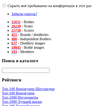
Скрыть моё пребывание на конференции в этот раз
Забыли пароль?
11031
- Bottles
26238
- Notes
25738
- Scores
455
- Brands / distilleries
400
- Independent Bottlers
637
- Distillery images
10845
- Bottle images
193
- Members
Поиск в каталоге
Рейтинги
Топ-100 Винокурни Шотландии
Топ-100 Винокурни
Топ-1000 Негоцианты
Топ-1000 Лучший виски
Топ-100 Худший виски