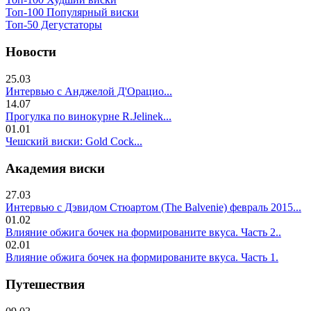
Топ-100 Популярный виски
Топ-50 Дегустаторы
Новости
25.03
Интервью с Анджелой Д'Орацио...
14.07
Прогулка по винокурне R.Jelinek...
01.01
Чешский виски: Gold Cock...
Академия виски
27.03
Интервью с Дэвидом Стюартом (The Balvenie) февраль 2015...
01.02
Влияние обжига бочек на формированите вкуса. Часть 2..
02.01
Влияние обжига бочек на формированите вкуса. Часть 1.
Путешествия