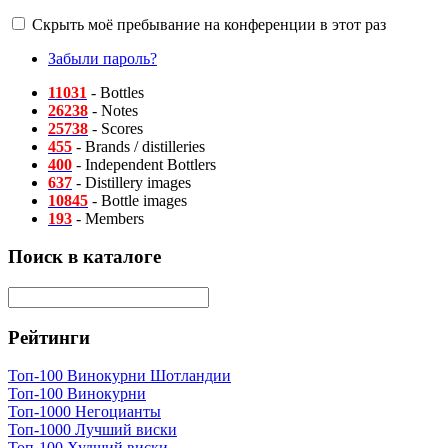
Скрыть моё пребывание на конференции в этот раз
Забыли пароль?
11031
- Bottles
26238
- Notes
25738
- Scores
455
- Brands / distilleries
400
- Independent Bottlers
637
- Distillery images
10845
- Bottle images
193
- Members
Поиск в каталоге
Рейтинги
Топ-100 Винокурни Шотландии
Топ-100 Винокурни
Топ-1000 Негоцианты
Топ-1000 Лучший виски
Топ-100 Худший виски