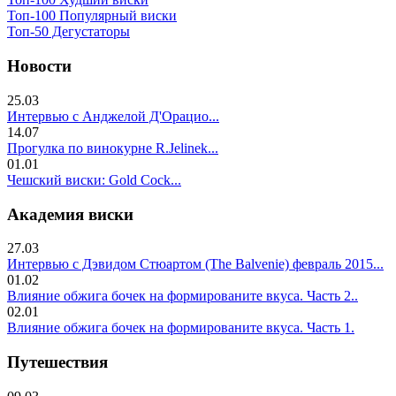
Топ-100 Популярный виски
Топ-50 Дегустаторы
Новости
25.03
Интервью с Анджелой Д'Орацио...
14.07
Прогулка по винокурне R.Jelinek...
01.01
Чешский виски: Gold Cock...
Академия виски
27.03
Интервью с Дэвидом Стюартом (The Balvenie) февраль 2015...
01.02
Влияние обжига бочек на формированите вкуса. Часть 2..
02.01
Влияние обжига бочек на формированите вкуса. Часть 1.
Путешествия