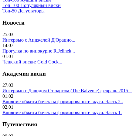
Топ-100 Популярный виски
Топ-50 Дегустаторы
Новости
25.03
Интервью с Анджелой Д'Орацио...
14.07
Прогулка по винокурне R.Jelinek...
01.01
Чешский виски: Gold Cock...
Академия виски
27.03
Интервью с Дэвидом Стюартом (The Balvenie) февраль 2015...
01.02
Влияние обжига бочек на формированите вкуса. Часть 2..
02.01
Влияние обжига бочек на формированите вкуса. Часть 1.
Путешествия