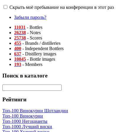
Скрыть моё пребывание на конференции в этот раз
Забыли пароль?
11031
- Bottles
26238
- Notes
25738
- Scores
455
- Brands / distilleries
400
- Independent Bottlers
637
- Distillery images
10845
- Bottle images
193
- Members
Поиск в каталоге
Рейтинги
Топ-100 Винокурни Шотландии
Топ-100 Винокурни
Топ-1000 Негоцианты
Топ-1000 Лучший виски
Топ-100 Худший виски