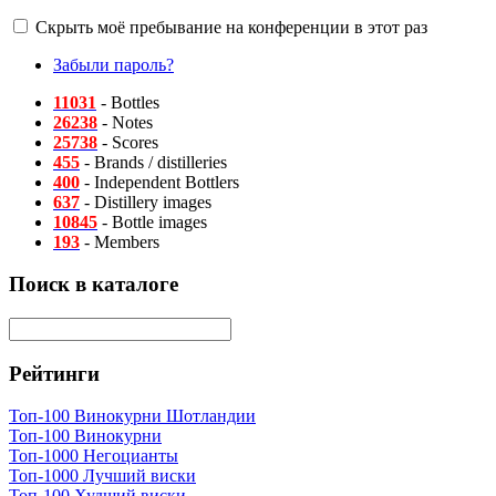
Скрыть моё пребывание на конференции в этот раз
Забыли пароль?
11031
- Bottles
26238
- Notes
25738
- Scores
455
- Brands / distilleries
400
- Independent Bottlers
637
- Distillery images
10845
- Bottle images
193
- Members
Поиск в каталоге
Рейтинги
Топ-100 Винокурни Шотландии
Топ-100 Винокурни
Топ-1000 Негоцианты
Топ-1000 Лучший виски
Топ-100 Худший виски