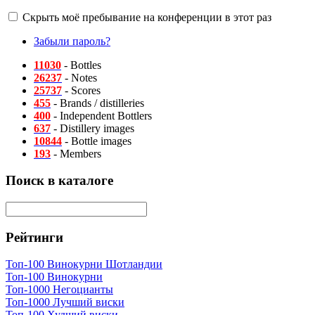
Скрыть моё пребывание на конференции в этот раз
Забыли пароль?
11030
- Bottles
26237
- Notes
25737
- Scores
455
- Brands / distilleries
400
- Independent Bottlers
637
- Distillery images
10844
- Bottle images
193
- Members
Поиск в каталоге
Рейтинги
Топ-100 Винокурни Шотландии
Топ-100 Винокурни
Топ-1000 Негоцианты
Топ-1000 Лучший виски
Топ-100 Худший виски