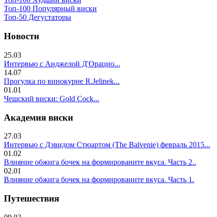
Топ-100 Популярный виски
Топ-50 Дегустаторы
Новости
25.03
Интервью с Анджелой Д'Орацио...
14.07
Прогулка по винокурне R.Jelinek...
01.01
Чешский виски: Gold Cock...
Академия виски
27.03
Интервью с Дэвидом Стюартом (The Balvenie) февраль 2015...
01.02
Влияние обжига бочек на формированите вкуса. Часть 2..
02.01
Влияние обжига бочек на формированите вкуса. Часть 1.
Путешествия