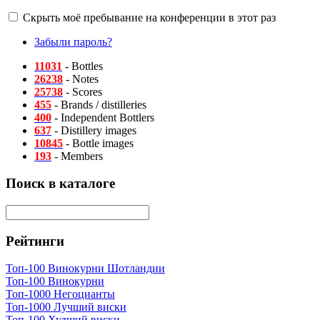
Скрыть моё пребывание на конференции в этот раз
Забыли пароль?
11031
- Bottles
26238
- Notes
25738
- Scores
455
- Brands / distilleries
400
- Independent Bottlers
637
- Distillery images
10845
- Bottle images
193
- Members
Поиск в каталоге
Рейтинги
Топ-100 Винокурни Шотландии
Топ-100 Винокурни
Топ-1000 Негоцианты
Топ-1000 Лучший виски
Топ-100 Худший виски