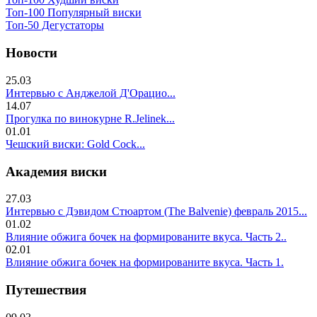
Топ-100 Популярный виски
Топ-50 Дегустаторы
Новости
25.03
Интервью с Анджелой Д'Орацио...
14.07
Прогулка по винокурне R.Jelinek...
01.01
Чешский виски: Gold Cock...
Академия виски
27.03
Интервью с Дэвидом Стюартом (The Balvenie) февраль 2015...
01.02
Влияние обжига бочек на формированите вкуса. Часть 2..
02.01
Влияние обжига бочек на формированите вкуса. Часть 1.
Путешествия