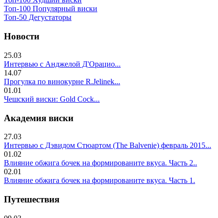
Топ-100 Популярный виски
Топ-50 Дегустаторы
Новости
25.03
Интервью с Анджелой Д'Орацио...
14.07
Прогулка по винокурне R.Jelinek...
01.01
Чешский виски: Gold Cock...
Академия виски
27.03
Интервью с Дэвидом Стюартом (The Balvenie) февраль 2015...
01.02
Влияние обжига бочек на формированите вкуса. Часть 2..
02.01
Влияние обжига бочек на формированите вкуса. Часть 1.
Путешествия