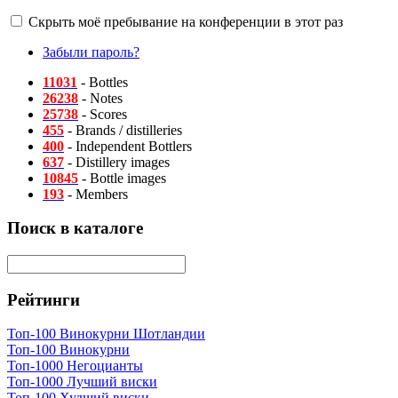
Скрыть моё пребывание на конференции в этот раз
Забыли пароль?
11031
- Bottles
26238
- Notes
25738
- Scores
455
- Brands / distilleries
400
- Independent Bottlers
637
- Distillery images
10845
- Bottle images
193
- Members
Поиск в каталоге
Рейтинги
Топ-100 Винокурни Шотландии
Топ-100 Винокурни
Топ-1000 Негоцианты
Топ-1000 Лучший виски
Топ-100 Худший виски