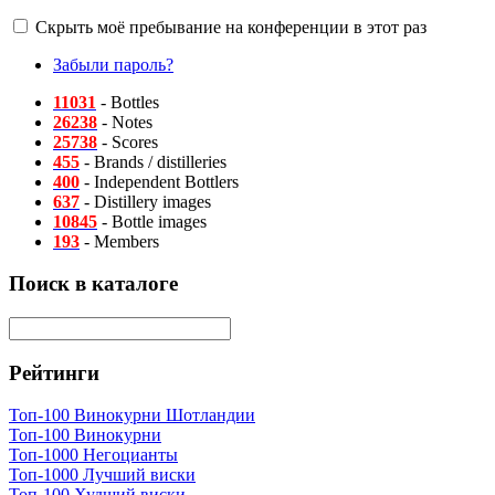
Скрыть моё пребывание на конференции в этот раз
Забыли пароль?
11031
- Bottles
26238
- Notes
25738
- Scores
455
- Brands / distilleries
400
- Independent Bottlers
637
- Distillery images
10845
- Bottle images
193
- Members
Поиск в каталоге
Рейтинги
Топ-100 Винокурни Шотландии
Топ-100 Винокурни
Топ-1000 Негоцианты
Топ-1000 Лучший виски
Топ-100 Худший виски