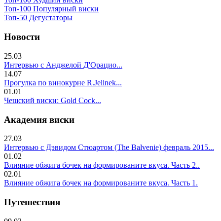
Топ-100 Популярный виски
Топ-50 Дегустаторы
Новости
25.03
Интервью с Анджелой Д'Орацио...
14.07
Прогулка по винокурне R.Jelinek...
01.01
Чешский виски: Gold Cock...
Академия виски
27.03
Интервью с Дэвидом Стюартом (The Balvenie) февраль 2015...
01.02
Влияние обжига бочек на формированите вкуса. Часть 2..
02.01
Влияние обжига бочек на формированите вкуса. Часть 1.
Путешествия