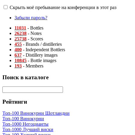
Скрыть моё пребывание на конференции в этот раз
Забыли пароль?
11031
- Bottles
26238
- Notes
25738
- Scores
455
- Brands / distilleries
400
- Independent Bottlers
637
- Distillery images
10845
- Bottle images
193
- Members
Поиск в каталоге
Рейтинги
Топ-100 Винокурни Шотландии
Топ-100 Винокурни
Топ-1000 Негоцианты
Топ-1000 Лучший виски
Топ-100 Худший виски