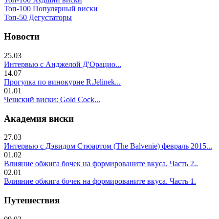
Топ-100 Популярный виски
Топ-50 Дегустаторы
Новости
25.03
Интервью с Анджелой Д'Орацио...
14.07
Прогулка по винокурне R.Jelinek...
01.01
Чешский виски: Gold Cock...
Академия виски
27.03
Интервью с Дэвидом Стюартом (The Balvenie) февраль 2015...
01.02
Влияние обжига бочек на формированите вкуса. Часть 2..
02.01
Влияние обжига бочек на формированите вкуса. Часть 1.
Путешествия