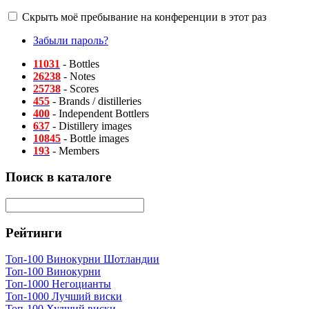
Скрыть моё пребывание на конференции в этот раз
Забыли пароль?
11031
- Bottles
26238
- Notes
25738
- Scores
455
- Brands / distilleries
400
- Independent Bottlers
637
- Distillery images
10845
- Bottle images
193
- Members
Поиск в каталоге
Рейтинги
Топ-100 Винокурни Шотландии
Топ-100 Винокурни
Топ-1000 Негоцианты
Топ-1000 Лучший виски
Топ-100 Худший виски