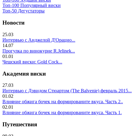
Топ-100 Популярный виски
Топ-50 Дегустаторы
Новости
25.03
Интервью с Анджелой Д'Орацио...
14.07
Прогулка по винокурне R.Jelinek...
01.01
Чешский виски: Gold Cock...
Академия виски
27.03
Интервью с Дэвидом Стюартом (The Balvenie) февраль 2015...
01.02
Влияние обжига бочек на формированите вкуса. Часть 2..
02.01
Влияние обжига бочек на формированите вкуса. Часть 1.
Путешествия