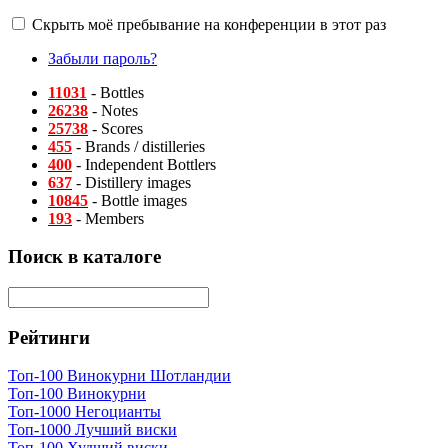
Скрыть моё пребывание на конференции в этот раз
Забыли пароль?
11031
- Bottles
26238
- Notes
25738
- Scores
455
- Brands / distilleries
400
- Independent Bottlers
637
- Distillery images
10845
- Bottle images
193
- Members
Поиск в каталоге
Рейтинги
Топ-100 Винокурни Шотландии
Топ-100 Винокурни
Топ-1000 Негоцианты
Топ-1000 Лучший виски
Топ-100 Худший виски