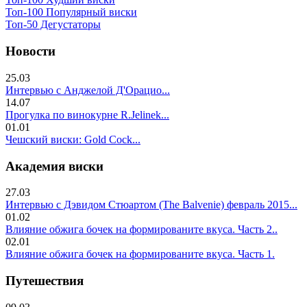
Топ-100 Популярный виски
Топ-50 Дегустаторы
Новости
25.03
Интервью с Анджелой Д'Орацио...
14.07
Прогулка по винокурне R.Jelinek...
01.01
Чешский виски: Gold Cock...
Академия виски
27.03
Интервью с Дэвидом Стюартом (The Balvenie) февраль 2015...
01.02
Влияние обжига бочек на формированите вкуса. Часть 2..
02.01
Влияние обжига бочек на формированите вкуса. Часть 1.
Путешествия