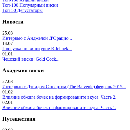
Топ-100 Популярный виски
Топ-50 Дегустаторы
Новости
25.03
Интервью с Анджелой Д'Орацио...
14.07
Прогулка по винокурне R.Jelinek...
01.01
Чешский виски: Gold Cock...
Академия виски
27.03
Интервью с Дэвидом Стюартом (The Balvenie) февраль 2015...
01.02
Влияние обжига бочек на формированите вкуса. Часть 2..
02.01
Влияние обжига бочек на формированите вкуса. Часть 1.
Путешествия