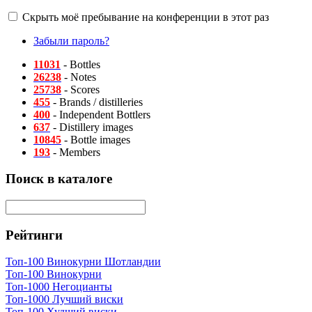
Скрыть моё пребывание на конференции в этот раз
Забыли пароль?
11031
- Bottles
26238
- Notes
25738
- Scores
455
- Brands / distilleries
400
- Independent Bottlers
637
- Distillery images
10845
- Bottle images
193
- Members
Поиск в каталоге
Рейтинги
Топ-100 Винокурни Шотландии
Топ-100 Винокурни
Топ-1000 Негоцианты
Топ-1000 Лучший виски
Топ-100 Худший виски