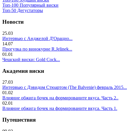
Топ-100 Популярный виски
Топ-50 Дегустаторы
Новости
25.03
Интервью с Анджелой Д'Орацио...
14.07
Прогулка по винокурне R.Jelinek...
01.01
Чешский виски: Gold Cock...
Академия виски
27.03
Интервью с Дэвидом Стюартом (The Balvenie) февраль 2015...
01.02
Влияние обжига бочек на формированите вкуса. Часть 2..
02.01
Влияние обжига бочек на формированите вкуса. Часть 1.
Путешествия