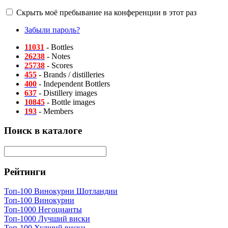
Скрыть моё пребывание на конференции в этот раз
Забыли пароль?
11031
- Bottles
26238
- Notes
25738
- Scores
455
- Brands / distilleries
400
- Independent Bottlers
637
- Distillery images
10845
- Bottle images
193
- Members
Поиск в каталоге
Рейтинги
Топ-100 Винокурни Шотландии
Топ-100 Винокурни
Топ-1000 Негоцианты
Топ-1000 Лучший виски
Топ-100 Худший виски