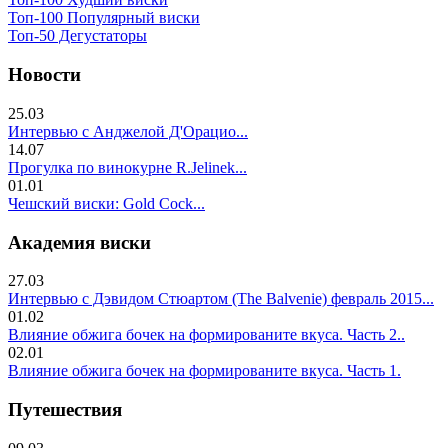
Топ-100 Популярный виски
Топ-50 Дегустаторы
Новости
25.03
Интервью с Анджелой Д'Орацио...
14.07
Прогулка по винокурне R.Jelinek...
01.01
Чешский виски: Gold Cock...
Академия виски
27.03
Интервью с Дэвидом Стюартом (The Balvenie) февраль 2015...
01.02
Влияние обжига бочек на формированите вкуса. Часть 2..
02.01
Влияние обжига бочек на формированите вкуса. Часть 1.
Путешествия