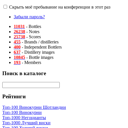
Скрыть моё пребывание на конференции в этот раз
Забыли пароль?
11031
- Bottles
26238
- Notes
25738
- Scores
455
- Brands / distilleries
400
- Independent Bottlers
637
- Distillery images
10845
- Bottle images
193
- Members
Поиск в каталоге
Рейтинги
Топ-100 Винокурни Шотландии
Топ-100 Винокурни
Топ-1000 Негоцианты
Топ-1000 Лучший виски
Топ-100 Худший виски