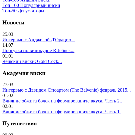
Топ-100 Популярный виски
Топ-50 Дегустаторы
Новости
25.03
Интервью с Анджелой Д'Орацио...
14.07
Прогулка по винокурне R.Jelinek...
01.01
Чешский виски: Gold Cock...
Академия виски
27.03
Интервью с Дэвидом Стюартом (The Balvenie) февраль 2015...
01.02
Влияние обжига бочек на формированите вкуса. Часть 2..
02.01
Влияние обжига бочек на формированите вкуса. Часть 1.
Путешествия