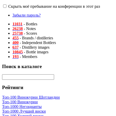
Скрыть моё пребывание на конференции в этот раз
Забыли пароль?
11031
- Bottles
26238
- Notes
25738
- Scores
455
- Brands / distilleries
400
- Independent Bottlers
637
- Distillery images
10845
- Bottle images
193
- Members
Поиск в каталоге
Рейтинги
Топ-100 Винокурни Шотландии
Топ-100 Винокурни
Топ-1000 Негоцианты
Топ-1000 Лучший виски
Топ-100 Худший виски