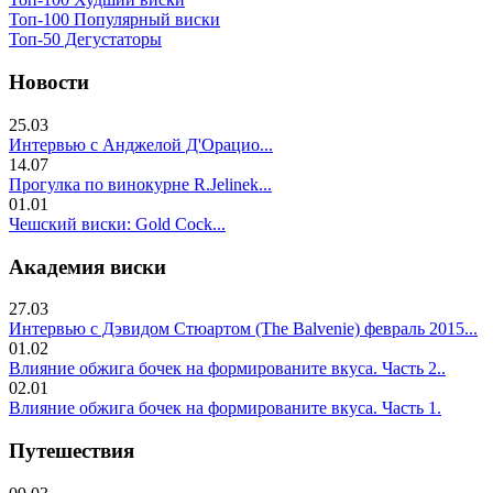
Топ-100 Популярный виски
Топ-50 Дегустаторы
Новости
25.03
Интервью с Анджелой Д'Орацио...
14.07
Прогулка по винокурне R.Jelinek...
01.01
Чешский виски: Gold Cock...
Академия виски
27.03
Интервью с Дэвидом Стюартом (The Balvenie) февраль 2015...
01.02
Влияние обжига бочек на формированите вкуса. Часть 2..
02.01
Влияние обжига бочек на формированите вкуса. Часть 1.
Путешествия