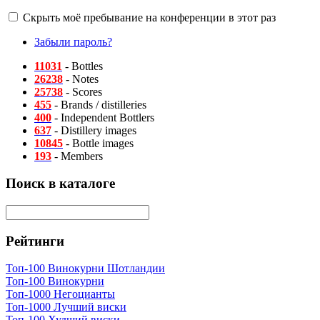
Скрыть моё пребывание на конференции в этот раз
Забыли пароль?
11031
- Bottles
26238
- Notes
25738
- Scores
455
- Brands / distilleries
400
- Independent Bottlers
637
- Distillery images
10845
- Bottle images
193
- Members
Поиск в каталоге
Рейтинги
Топ-100 Винокурни Шотландии
Топ-100 Винокурни
Топ-1000 Негоцианты
Топ-1000 Лучший виски
Топ-100 Худший виски