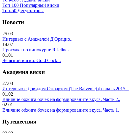
Топ-100 Популярный виски
Топ-50 Дегустаторы
Новости
25.03
Интервью с Анджелой Д'Орацио...
14.07
Прогулка по винокурне R.Jelinek...
01.01
Чешский виски: Gold Cock...
Академия виски
27.03
Интервью с Дэвидом Стюартом (The Balvenie) февраль 2015...
01.02
Влияние обжига бочек на формированите вкуса. Часть 2..
02.01
Влияние обжига бочек на формированите вкуса. Часть 1.
Путешествия