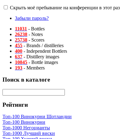
Скрыть моё пребывание на конференции в этот раз
Забыли пароль?
11031
- Bottles
26238
- Notes
25738
- Scores
455
- Brands / distilleries
400
- Independent Bottlers
637
- Distillery images
10845
- Bottle images
193
- Members
Поиск в каталоге
Рейтинги
Топ-100 Винокурни Шотландии
Топ-100 Винокурни
Топ-1000 Негоцианты
Топ-1000 Лучший виски
Топ-100 Худший виски