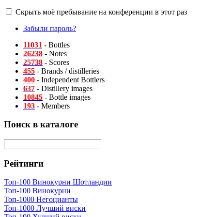
Скрыть моё пребывание на конференции в этот раз
Забыли пароль?
11031
- Bottles
26238
- Notes
25738
- Scores
455
- Brands / distilleries
400
- Independent Bottlers
637
- Distillery images
10845
- Bottle images
193
- Members
Поиск в каталоге
Рейтинги
Топ-100 Винокурни Шотландии
Топ-100 Винокурни
Топ-1000 Негоцианты
Топ-1000 Лучший виски
Топ-100 Худший виски