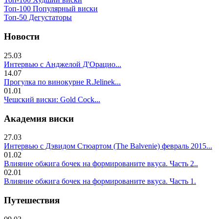
Топ-100 Популярный виски
Топ-50 Дегустаторы
Новости
25.03
Интервью с Анджелой Д'Орацио...
14.07
Прогулка по винокурне R.Jelinek...
01.01
Чешский виски: Gold Cock...
Академия виски
27.03
Интервью с Дэвидом Стюартом (The Balvenie) февраль 2015...
01.02
Влияние обжига бочек на формированите вкуса. Часть 2..
02.01
Влияние обжига бочек на формированите вкуса. Часть 1.
Путешествия