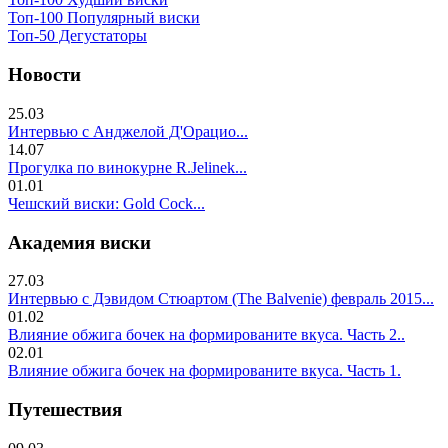
Топ-100 Популярный виски
Топ-50 Дегустаторы
Новости
25.03
Интервью с Анджелой Д'Орацио...
14.07
Прогулка по винокурне R.Jelinek...
01.01
Чешский виски: Gold Cock...
Академия виски
27.03
Интервью с Дэвидом Стюартом (The Balvenie) февраль 2015...
01.02
Влияние обжига бочек на формированите вкуса. Часть 2..
02.01
Влияние обжига бочек на формированите вкуса. Часть 1.
Путешествия