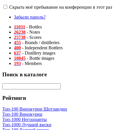
Скрыть моё пребывание на конференции в этот раз
Забыли пароль?
11031
- Bottles
26238
- Notes
25738
- Scores
455
- Brands / distilleries
400
- Independent Bottlers
637
- Distillery images
10845
- Bottle images
193
- Members
Поиск в каталоге
Рейтинги
Топ-100 Винокурни Шотландии
Топ-100 Винокурни
Топ-1000 Негоцианты
Топ-1000 Лучший виски
Топ-100 Худший виски