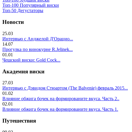
Топ-100 Популярный виски
Топ-50 Дегустаторы
Новости
25.03
Интервью с Анджелой Д'Орацио...
14.07
Прогулка по винокурне R.Jelinek...
01.01
Чешский виски: Gold Cock...
Академия виски
27.03
Интервью с Дэвидом Стюартом (The Balvenie) февраль 2015...
01.02
Влияние обжига бочек на формированите вкуса. Часть 2..
02.01
Влияние обжига бочек на формированите вкуса. Часть 1.
Путешествия