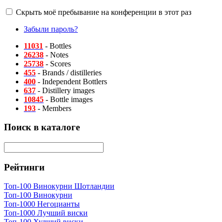
Скрыть моё пребывание на конференции в этот раз
Забыли пароль?
11031
- Bottles
26238
- Notes
25738
- Scores
455
- Brands / distilleries
400
- Independent Bottlers
637
- Distillery images
10845
- Bottle images
193
- Members
Поиск в каталоге
Рейтинги
Топ-100 Винокурни Шотландии
Топ-100 Винокурни
Топ-1000 Негоцианты
Топ-1000 Лучший виски
Топ-100 Худший виски