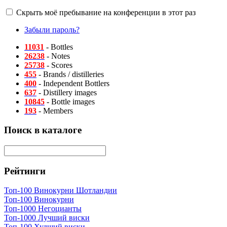
Скрыть моё пребывание на конференции в этот раз
Забыли пароль?
11031
- Bottles
26238
- Notes
25738
- Scores
455
- Brands / distilleries
400
- Independent Bottlers
637
- Distillery images
10845
- Bottle images
193
- Members
Поиск в каталоге
Рейтинги
Топ-100 Винокурни Шотландии
Топ-100 Винокурни
Топ-1000 Негоцианты
Топ-1000 Лучший виски
Топ-100 Худший виски