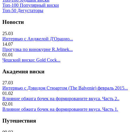
Топ-100 Популярный виски
Топ-50 Дегустаторы
Новости
25.03
Интервью с Анджелой Д'Орацио...
14.07
Прогулка по винокурне R.Jelinek...
01.01
Чешский виски: Gold Cock...
Академия виски
27.03
Интервью с Дэвидом Стюартом (The Balvenie) февраль 2015...
01.02
Влияние обжига бочек на формированите вкуса. Часть 2..
02.01
Влияние обжига бочек на формированите вкуса. Часть 1.
Путешествия