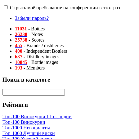
Скрыть моё пребывание на конференции в этот раз
Забыли пароль?
11031
- Bottles
26238
- Notes
25738
- Scores
455
- Brands / distilleries
400
- Independent Bottlers
637
- Distillery images
10845
- Bottle images
193
- Members
Поиск в каталоге
Рейтинги
Топ-100 Винокурни Шотландии
Топ-100 Винокурни
Топ-1000 Негоцианты
Топ-1000 Лучший виски
Топ-100 Худший виски