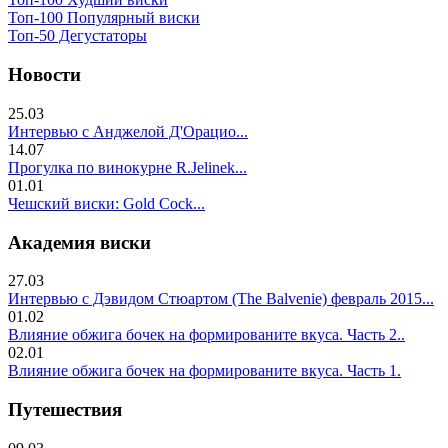
Топ-100 Популярный виски
Топ-50 Дегустаторы
Новости
25.03
Интервью с Анджелой Д'Орацио...
14.07
Прогулка по винокурне R.Jelinek...
01.01
Чешский виски: Gold Cock...
Академия виски
27.03
Интервью с Дэвидом Стюартом (The Balvenie) февраль 2015...
01.02
Влияние обжига бочек на формированите вкуса. Часть 2..
02.01
Влияние обжига бочек на формированите вкуса. Часть 1.
Путешествия