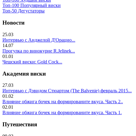
Топ-100 Популярный виски
Топ-50 Дегустаторы
Новости
25.03
Интервью с Анджелой Д'Орацио...
14.07
Прогулка по винокурне R.Jelinek...
01.01
Чешский виски: Gold Cock...
Академия виски
27.03
Интервью с Дэвидом Стюартом (The Balvenie) февраль 2015...
01.02
Влияние обжига бочек на формированите вкуса. Часть 2..
02.01
Влияние обжига бочек на формированите вкуса. Часть 1.
Путешествия