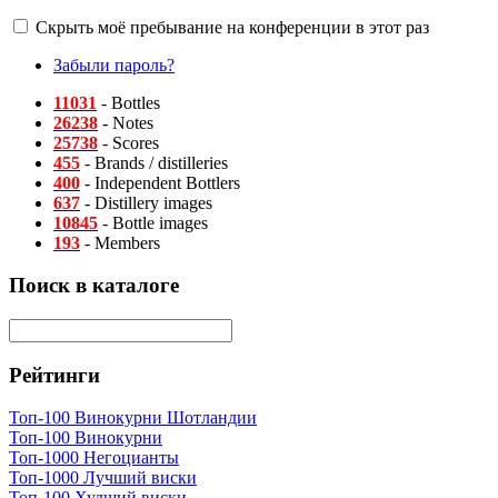
Скрыть моё пребывание на конференции в этот раз
Забыли пароль?
11031
- Bottles
26238
- Notes
25738
- Scores
455
- Brands / distilleries
400
- Independent Bottlers
637
- Distillery images
10845
- Bottle images
193
- Members
Поиск в каталоге
Рейтинги
Топ-100 Винокурни Шотландии
Топ-100 Винокурни
Топ-1000 Негоцианты
Топ-1000 Лучший виски
Топ-100 Худший виски