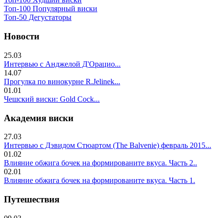
Топ-100 Популярный виски
Топ-50 Дегустаторы
Новости
25.03
Интервью с Анджелой Д'Орацио...
14.07
Прогулка по винокурне R.Jelinek...
01.01
Чешский виски: Gold Cock...
Академия виски
27.03
Интервью с Дэвидом Стюартом (The Balvenie) февраль 2015...
01.02
Влияние обжига бочек на формированите вкуса. Часть 2..
02.01
Влияние обжига бочек на формированите вкуса. Часть 1.
Путешествия