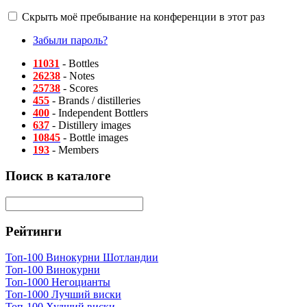
Скрыть моё пребывание на конференции в этот раз
Забыли пароль?
11031
- Bottles
26238
- Notes
25738
- Scores
455
- Brands / distilleries
400
- Independent Bottlers
637
- Distillery images
10845
- Bottle images
193
- Members
Поиск в каталоге
Рейтинги
Топ-100 Винокурни Шотландии
Топ-100 Винокурни
Топ-1000 Негоцианты
Топ-1000 Лучший виски
Топ-100 Худший виски