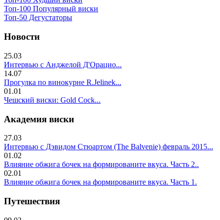
Топ-100 Популярный виски
Топ-50 Дегустаторы
Новости
25.03
Интервью с Анджелой Д'Орацио...
14.07
Прогулка по винокурне R.Jelinek...
01.01
Чешский виски: Gold Cock...
Академия виски
27.03
Интервью с Дэвидом Стюартом (The Balvenie) февраль 2015...
01.02
Влияние обжига бочек на формированите вкуса. Часть 2..
02.01
Влияние обжига бочек на формированите вкуса. Часть 1.
Путешествия