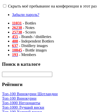
Скрыть моё пребывание на конференции в этот раз
Забыли пароль?
11031
- Bottles
26238
- Notes
25738
- Scores
455
- Brands / distilleries
400
- Independent Bottlers
637
- Distillery images
10845
- Bottle images
193
- Members
Поиск в каталоге
Рейтинги
Топ-100 Винокурни Шотландии
Топ-100 Винокурни
Топ-1000 Негоцианты
Топ-1000 Лучший виски
Топ-100 Худший виски