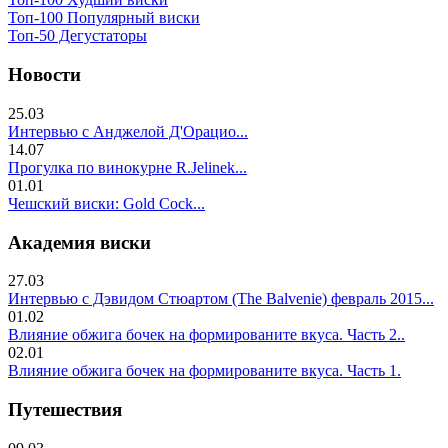
Топ-100 Популярный виски
Топ-50 Дегустаторы
Новости
25.03
Интервью с Анджелой Д'Орацио...
14.07
Прогулка по винокурне R.Jelinek...
01.01
Чешский виски: Gold Cock...
Академия виски
27.03
Интервью с Дэвидом Стюартом (The Balvenie) февраль 2015...
01.02
Влияние обжига бочек на формированите вкуса. Часть 2..
02.01
Влияние обжига бочек на формированите вкуса. Часть 1.
Путешествия