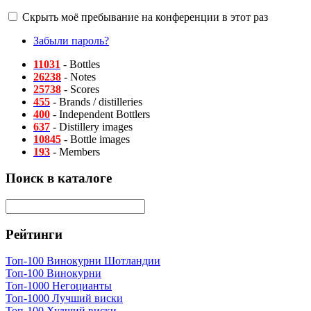
Скрыть моё пребывание на конференции в этот раз
Забыли пароль?
11031
- Bottles
26238
- Notes
25738
- Scores
455
- Brands / distilleries
400
- Independent Bottlers
637
- Distillery images
10845
- Bottle images
193
- Members
Поиск в каталоге
Рейтинги
Топ-100 Винокурни Шотландии
Топ-100 Винокурни
Топ-1000 Негоцианты
Топ-1000 Лучший виски
Топ-100 Худший виски