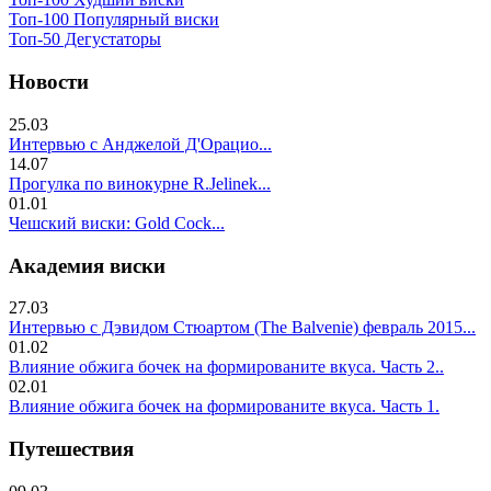
Топ-100 Популярный виски
Топ-50 Дегустаторы
Новости
25.03
Интервью с Анджелой Д'Орацио...
14.07
Прогулка по винокурне R.Jelinek...
01.01
Чешский виски: Gold Cock...
Академия виски
27.03
Интервью с Дэвидом Стюартом (The Balvenie) февраль 2015...
01.02
Влияние обжига бочек на формированите вкуса. Часть 2..
02.01
Влияние обжига бочек на формированите вкуса. Часть 1.
Путешествия