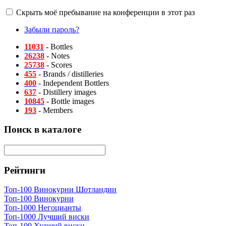
Скрыть моё пребывание на конференции в этот раз
Забыли пароль?
11031
- Bottles
26238
- Notes
25738
- Scores
455
- Brands / distilleries
400
- Independent Bottlers
637
- Distillery images
10845
- Bottle images
193
- Members
Поиск в каталоге
Рейтинги
Топ-100 Винокурни Шотландии
Топ-100 Винокурни
Топ-1000 Негоцианты
Топ-1000 Лучший виски
Топ-100 Худший виски