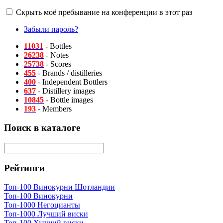
Скрыть моё пребывание на конференции в этот раз
Забыли пароль?
11031
- Bottles
26238
- Notes
25738
- Scores
455
- Brands / distilleries
400
- Independent Bottlers
637
- Distillery images
10845
- Bottle images
193
- Members
Поиск в каталоге
Рейтинги
Топ-100 Винокурни Шотландии
Топ-100 Винокурни
Топ-1000 Негоцианты
Топ-1000 Лучший виски
Топ-100 Худший виски