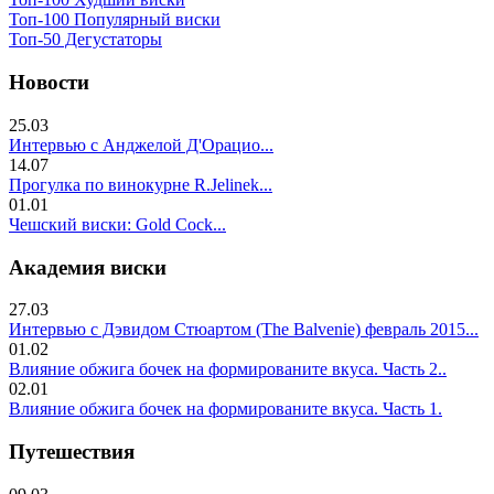
Топ-100 Популярный виски
Топ-50 Дегустаторы
Новости
25.03
Интервью с Анджелой Д'Орацио...
14.07
Прогулка по винокурне R.Jelinek...
01.01
Чешский виски: Gold Cock...
Академия виски
27.03
Интервью с Дэвидом Стюартом (The Balvenie) февраль 2015...
01.02
Влияние обжига бочек на формированите вкуса. Часть 2..
02.01
Влияние обжига бочек на формированите вкуса. Часть 1.
Путешествия