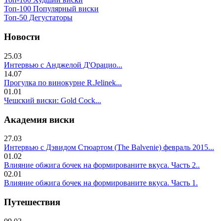
Топ-100 Популярный виски
Топ-50 Дегустаторы
Новости
25.03
Интервью с Анджелой Д'Орацио...
14.07
Прогулка по винокурне R.Jelinek...
01.01
Чешский виски: Gold Cock...
Академия виски
27.03
Интервью с Дэвидом Стюартом (The Balvenie) февраль 2015...
01.02
Влияние обжига бочек на формированите вкуса. Часть 2..
02.01
Влияние обжига бочек на формированите вкуса. Часть 1.
Путешествия