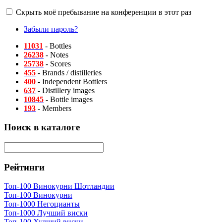
Скрыть моё пребывание на конференции в этот раз
Забыли пароль?
11031
- Bottles
26238
- Notes
25738
- Scores
455
- Brands / distilleries
400
- Independent Bottlers
637
- Distillery images
10845
- Bottle images
193
- Members
Поиск в каталоге
Рейтинги
Топ-100 Винокурни Шотландии
Топ-100 Винокурни
Топ-1000 Негоцианты
Топ-1000 Лучший виски
Топ-100 Худший виски