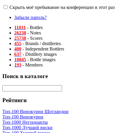
Скрыть моё пребывание на конференции в этот раз
Забыли пароль?
11031
- Bottles
26238
- Notes
25738
- Scores
455
- Brands / distilleries
400
- Independent Bottlers
637
- Distillery images
10845
- Bottle images
193
- Members
Поиск в каталоге
Рейтинги
Топ-100 Винокурни Шотландии
Топ-100 Винокурни
Топ-1000 Негоцианты
Топ-1000 Лучший виски
Топ-100 Худший виски