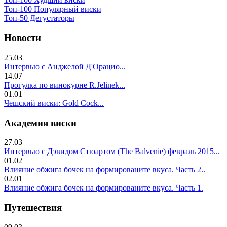
Топ-100 Популярный виски
Топ-50 Дегустаторы
Новости
25.03
Интервью с Анджелой Д'Орацио...
14.07
Прогулка по винокурне R.Jelinek...
01.01
Чешский виски: Gold Cock...
Академия виски
27.03
Интервью с Дэвидом Стюартом (The Balvenie) февраль 2015...
01.02
Влияние обжига бочек на формированите вкуса. Часть 2..
02.01
Влияние обжига бочек на формированите вкуса. Часть 1.
Путешествия