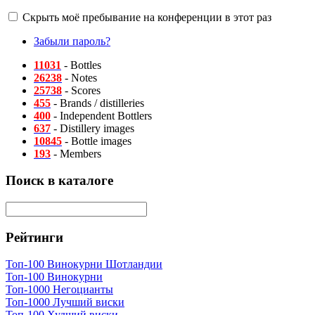
Скрыть моё пребывание на конференции в этот раз
Забыли пароль?
11031
- Bottles
26238
- Notes
25738
- Scores
455
- Brands / distilleries
400
- Independent Bottlers
637
- Distillery images
10845
- Bottle images
193
- Members
Поиск в каталоге
Рейтинги
Топ-100 Винокурни Шотландии
Топ-100 Винокурни
Топ-1000 Негоцианты
Топ-1000 Лучший виски
Топ-100 Худший виски