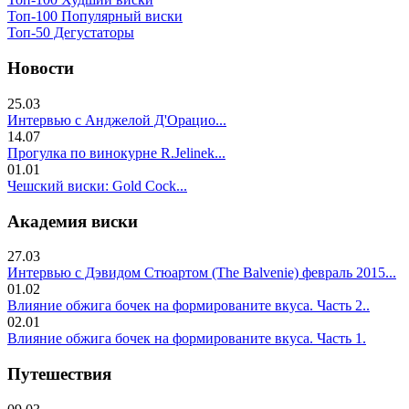
Топ-100 Популярный виски
Топ-50 Дегустаторы
Новости
25.03
Интервью с Анджелой Д'Орацио...
14.07
Прогулка по винокурне R.Jelinek...
01.01
Чешский виски: Gold Cock...
Академия виски
27.03
Интервью с Дэвидом Стюартом (The Balvenie) февраль 2015...
01.02
Влияние обжига бочек на формированите вкуса. Часть 2..
02.01
Влияние обжига бочек на формированите вкуса. Часть 1.
Путешествия