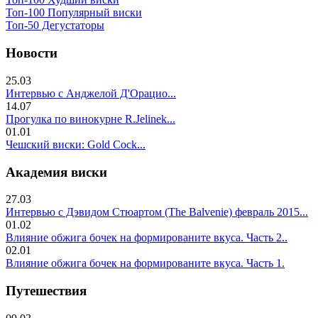
Топ-100 Популярный виски
Топ-50 Дегустаторы
Новости
25.03
Интервью с Анджелой Д'Орацио...
14.07
Прогулка по винокурне R.Jelinek...
01.01
Чешский виски: Gold Cock...
Академия виски
27.03
Интервью с Дэвидом Стюартом (The Balvenie) февраль 2015...
01.02
Влияние обжига бочек на формированите вкуса. Часть 2..
02.01
Влияние обжига бочек на формированите вкуса. Часть 1.
Путешествия