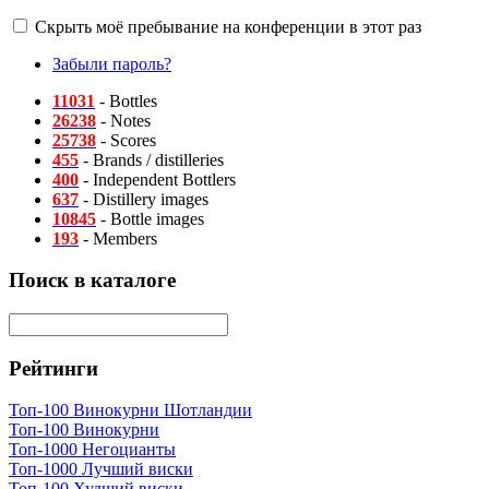
Скрыть моё пребывание на конференции в этот раз
Забыли пароль?
11031
- Bottles
26238
- Notes
25738
- Scores
455
- Brands / distilleries
400
- Independent Bottlers
637
- Distillery images
10845
- Bottle images
193
- Members
Поиск в каталоге
Рейтинги
Топ-100 Винокурни Шотландии
Топ-100 Винокурни
Топ-1000 Негоцианты
Топ-1000 Лучший виски
Топ-100 Худший виски