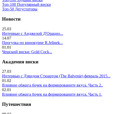
Топ-100 Популярный виски
Топ-50 Дегустаторы
Новости
25.03
Интервью с Анджелой Д'Орацио...
14.07
Прогулка по винокурне R.Jelinek...
01.01
Чешский виски: Gold Cock...
Академия виски
27.03
Интервью с Дэвидом Стюартом (The Balvenie) февраль 2015...
01.02
Влияние обжига бочек на формированите вкуса. Часть 2..
02.01
Влияние обжига бочек на формированите вкуса. Часть 1.
Путешествия