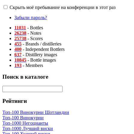
Скрыть моё пребывание на конференции в этот раз
Забыли пароль?
11031
- Bottles
26238
- Notes
25738
- Scores
455
- Brands / distilleries
400
- Independent Bottlers
637
- Distillery images
10845
- Bottle images
193
- Members
Поиск в каталоге
Рейтинги
Топ-100 Винокурни Шотландии
Топ-100 Винокурни
Топ-1000 Негоцианты
Топ-1000 Лучший виски
Топ-100 Худший виски