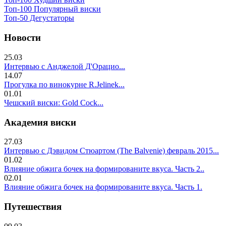
Топ-100 Популярный виски
Топ-50 Дегустаторы
Новости
25.03
Интервью с Анджелой Д'Орацио...
14.07
Прогулка по винокурне R.Jelinek...
01.01
Чешский виски: Gold Cock...
Академия виски
27.03
Интервью с Дэвидом Стюартом (The Balvenie) февраль 2015...
01.02
Влияние обжига бочек на формированите вкуса. Часть 2..
02.01
Влияние обжига бочек на формированите вкуса. Часть 1.
Путешествия