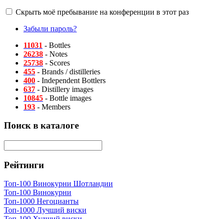
Скрыть моё пребывание на конференции в этот раз
Забыли пароль?
11031
- Bottles
26238
- Notes
25738
- Scores
455
- Brands / distilleries
400
- Independent Bottlers
637
- Distillery images
10845
- Bottle images
193
- Members
Поиск в каталоге
Рейтинги
Топ-100 Винокурни Шотландии
Топ-100 Винокурни
Топ-1000 Негоцианты
Топ-1000 Лучший виски
Топ-100 Худший виски