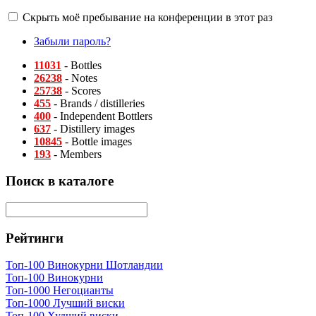
Скрыть моё пребывание на конференции в этот раз
Забыли пароль?
11031
- Bottles
26238
- Notes
25738
- Scores
455
- Brands / distilleries
400
- Independent Bottlers
637
- Distillery images
10845
- Bottle images
193
- Members
Поиск в каталоге
Рейтинги
Топ-100 Винокурни Шотландии
Топ-100 Винокурни
Топ-1000 Негоцианты
Топ-1000 Лучший виски
Топ-100 Худший виски