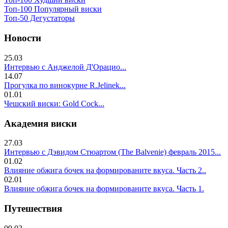
Топ-100 Популярный виски
Топ-50 Дегустаторы
Новости
25.03
Интервью с Анджелой Д'Орацио...
14.07
Прогулка по винокурне R.Jelinek...
01.01
Чешский виски: Gold Cock...
Академия виски
27.03
Интервью с Дэвидом Стюартом (The Balvenie) февраль 2015...
01.02
Влияние обжига бочек на формированите вкуса. Часть 2..
02.01
Влияние обжига бочек на формированите вкуса. Часть 1.
Путешествия