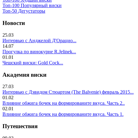
Топ-100 Популярный виски
Топ-50 Дегустаторы
Новости
25.03
Интервью с Анджелой Д'Орацио...
14.07
Прогулка по винокурне R.Jelinek...
01.01
Чешский виски: Gold Cock...
Академия виски
27.03
Интервью с Дэвидом Стюартом (The Balvenie) февраль 2015...
01.02
Влияние обжига бочек на формированите вкуса. Часть 2..
02.01
Влияние обжига бочек на формированите вкуса. Часть 1.
Путешествия