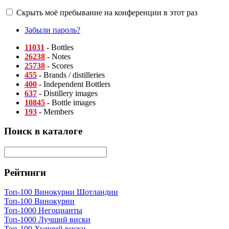
Скрыть моё пребывание на конференции в этот раз
Забыли пароль?
11031
- Bottles
26238
- Notes
25738
- Scores
455
- Brands / distilleries
400
- Independent Bottlers
637
- Distillery images
10845
- Bottle images
193
- Members
Поиск в каталоге
Рейтинги
Топ-100 Винокурни Шотландии
Топ-100 Винокурни
Топ-1000 Негоцианты
Топ-1000 Лучший виски
Топ-100 Худший виски