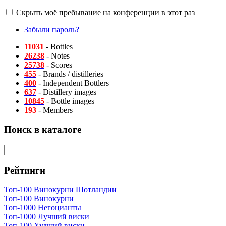
Скрыть моё пребывание на конференции в этот раз
Забыли пароль?
11031
- Bottles
26238
- Notes
25738
- Scores
455
- Brands / distilleries
400
- Independent Bottlers
637
- Distillery images
10845
- Bottle images
193
- Members
Поиск в каталоге
Рейтинги
Топ-100 Винокурни Шотландии
Топ-100 Винокурни
Топ-1000 Негоцианты
Топ-1000 Лучший виски
Топ-100 Худший виски