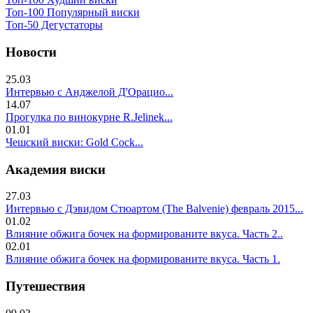
Топ-100 Популярный виски
Топ-50 Дегустаторы
Новости
25.03
Интервью с Анджелой Д'Орацио...
14.07
Прогулка по винокурне R.Jelinek...
01.01
Чешский виски: Gold Cock...
Академия виски
27.03
Интервью с Дэвидом Стюартом (The Balvenie) февраль 2015...
01.02
Влияние обжига бочек на формированите вкуса. Часть 2..
02.01
Влияние обжига бочек на формированите вкуса. Часть 1.
Путешествия