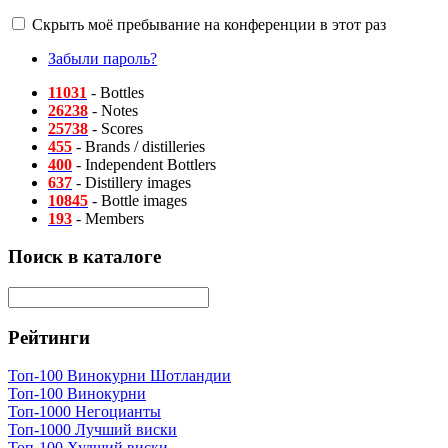
Скрыть моё пребывание на конференции в этот раз
Забыли пароль?
11031
- Bottles
26238
- Notes
25738
- Scores
455
- Brands / distilleries
400
- Independent Bottlers
637
- Distillery images
10845
- Bottle images
193
- Members
Поиск в каталоге
Рейтинги
Топ-100 Винокурни Шотландии
Топ-100 Винокурни
Топ-1000 Негоцианты
Топ-1000 Лучший виски
Топ-100 Худший виски