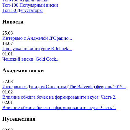
Топ-100 Популярный виски
Топ-50 Дегустаторы
Новости
25.03
Интервью с Анджелой Д'Орацио...
14.07
Прогулка по винокурне R.Jelinek...
01.01
Чешский виски: Gold Cock...
Академия виски
27.03
Интервью с Дэвидом Стюартом (The Balvenie) февраль 2015...
01.02
Влияние обжига бочек на формированите вкуса. Часть 2..
02.01
Влияние обжига бочек на формированите вкуса. Часть 1.
Путешествия