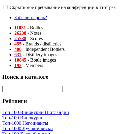
Скрыть моё пребывание на конференции в этот раз
Забыли пароль?
11031
- Bottles
26238
- Notes
25738
- Scores
455
- Brands / distilleries
400
- Independent Bottlers
637
- Distillery images
10845
- Bottle images
193
- Members
Поиск в каталоге
Рейтинги
Топ-100 Винокурни Шотландии
Топ-100 Винокурни
Топ-1000 Негоцианты
Топ-1000 Лучший виски
Топ-100 Худший виски