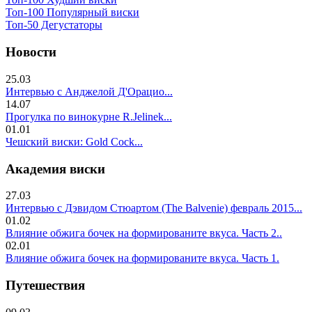
Топ-100 Популярный виски
Топ-50 Дегустаторы
Новости
25.03
Интервью с Анджелой Д'Орацио...
14.07
Прогулка по винокурне R.Jelinek...
01.01
Чешский виски: Gold Cock...
Академия виски
27.03
Интервью с Дэвидом Стюартом (The Balvenie) февраль 2015...
01.02
Влияние обжига бочек на формированите вкуса. Часть 2..
02.01
Влияние обжига бочек на формированите вкуса. Часть 1.
Путешествия