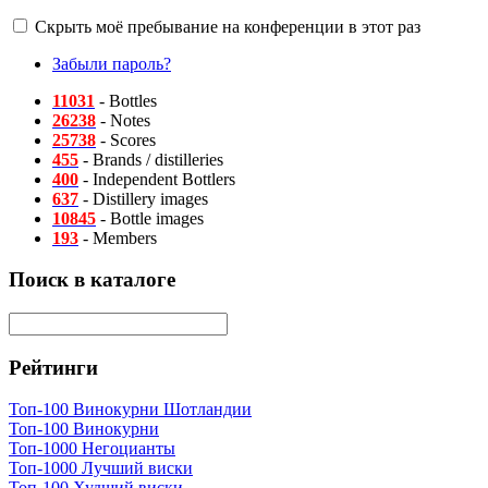
Скрыть моё пребывание на конференции в этот раз
Забыли пароль?
11031
- Bottles
26238
- Notes
25738
- Scores
455
- Brands / distilleries
400
- Independent Bottlers
637
- Distillery images
10845
- Bottle images
193
- Members
Поиск в каталоге
Рейтинги
Топ-100 Винокурни Шотландии
Топ-100 Винокурни
Топ-1000 Негоцианты
Топ-1000 Лучший виски
Топ-100 Худший виски