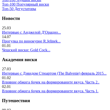
Топ-100 Популярный виски
Топ-50 Дегустаторы
Новости
25.03
Интервью с Анджелой Д'Орацио...
14.07
Прогулка по винокурне R.Jelinek...
01.01
Чешский виски: Gold Cock...
Академия виски
27.03
Интервью с Дэвидом Стюартом (The Balvenie) февраль 2015...
01.02
Влияние обжига бочек на формированите вкуса. Часть 2..
02.01
Влияние обжига бочек на формированите вкуса. Часть 1.
Путешествия