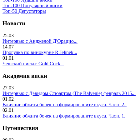
Топ-100 Популярный виски
Топ-50 Дегустаторы
Новости
25.03
Интервью с Анджелой Д'Орацио...
14.07
Прогулка по винокурне R.Jelinek...
01.01
Чешский виски: Gold Cock...
Академия виски
27.03
Интервью с Дэвидом Стюартом (The Balvenie) февраль 2015...
01.02
Влияние обжига бочек на формированите вкуса. Часть 2..
02.01
Влияние обжига бочек на формированите вкуса. Часть 1.
Путешествия