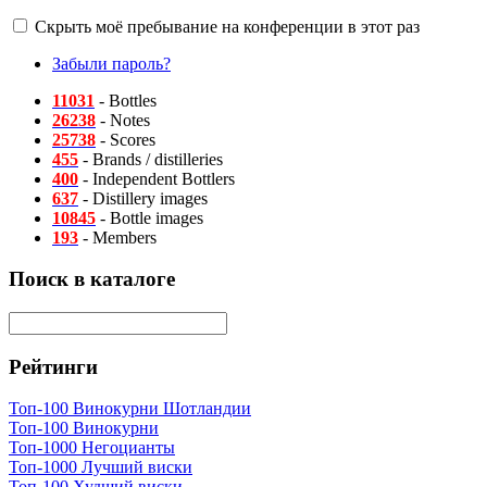
Скрыть моё пребывание на конференции в этот раз
Забыли пароль?
11031
- Bottles
26238
- Notes
25738
- Scores
455
- Brands / distilleries
400
- Independent Bottlers
637
- Distillery images
10845
- Bottle images
193
- Members
Поиск в каталоге
Рейтинги
Топ-100 Винокурни Шотландии
Топ-100 Винокурни
Топ-1000 Негоцианты
Топ-1000 Лучший виски
Топ-100 Худший виски