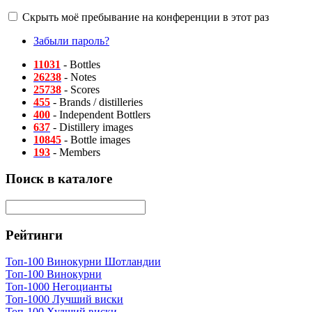
Скрыть моё пребывание на конференции в этот раз
Забыли пароль?
11031
- Bottles
26238
- Notes
25738
- Scores
455
- Brands / distilleries
400
- Independent Bottlers
637
- Distillery images
10845
- Bottle images
193
- Members
Поиск в каталоге
Рейтинги
Топ-100 Винокурни Шотландии
Топ-100 Винокурни
Топ-1000 Негоцианты
Топ-1000 Лучший виски
Топ-100 Худший виски