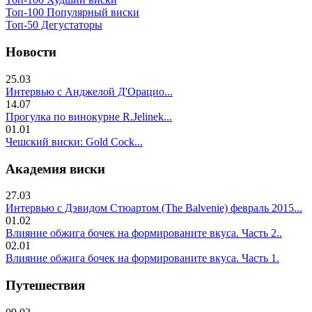
Топ-100 Популярный виски
Топ-50 Дегустаторы
Новости
25.03
Интервью с Анджелой Д'Орацио...
14.07
Прогулка по винокурне R.Jelinek...
01.01
Чешский виски: Gold Cock...
Академия виски
27.03
Интервью с Дэвидом Стюартом (The Balvenie) февраль 2015...
01.02
Влияние обжига бочек на формированите вкуса. Часть 2..
02.01
Влияние обжига бочек на формированите вкуса. Часть 1.
Путешествия