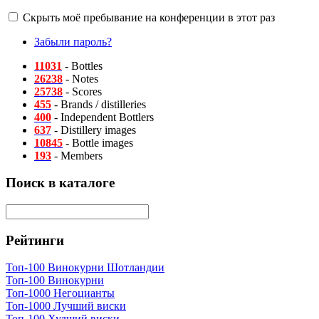
Скрыть моё пребывание на конференции в этот раз
Забыли пароль?
11031
- Bottles
26238
- Notes
25738
- Scores
455
- Brands / distilleries
400
- Independent Bottlers
637
- Distillery images
10845
- Bottle images
193
- Members
Поиск в каталоге
Рейтинги
Топ-100 Винокурни Шотландии
Топ-100 Винокурни
Топ-1000 Негоцианты
Топ-1000 Лучший виски
Топ-100 Худший виски