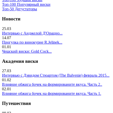
Топ-100 Популярный виски
Топ-50 Дегустаторы
Новости
25.03
Интервью с Анджелой Д'Орацио...
14.07
Прогулка по винокурне R.Jelinek...
01.01
Чешский виски: Gold Cock...
Академия виски
27.03
Интервью с Дэвидом Стюартом (The Balvenie) февраль 2015...
01.02
Влияние обжига бочек на формированите вкуса. Часть 2..
02.01
Влияние обжига бочек на формированите вкуса. Часть 1.
Путешествия