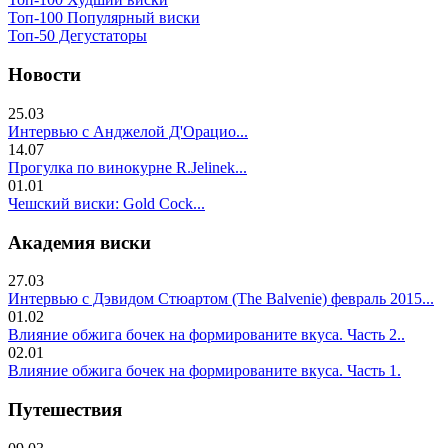
Топ-100 Популярный виски
Топ-50 Дегустаторы
Новости
25.03
Интервью с Анджелой Д'Орацио...
14.07
Прогулка по винокурне R.Jelinek...
01.01
Чешский виски: Gold Cock...
Академия виски
27.03
Интервью с Дэвидом Стюартом (The Balvenie) февраль 2015...
01.02
Влияние обжига бочек на формированите вкуса. Часть 2..
02.01
Влияние обжига бочек на формированите вкуса. Часть 1.
Путешествия