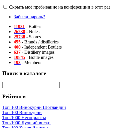
Скрыть моё пребывание на конференции в этот раз
Забыли пароль?
11031
- Bottles
26238
- Notes
25738
- Scores
455
- Brands / distilleries
400
- Independent Bottlers
637
- Distillery images
10845
- Bottle images
193
- Members
Поиск в каталоге
Рейтинги
Топ-100 Винокурни Шотландии
Топ-100 Винокурни
Топ-1000 Негоцианты
Топ-1000 Лучший виски
Топ-100 Худший виски