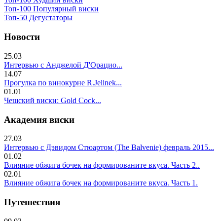
Топ-100 Популярный виски
Топ-50 Дегустаторы
Новости
25.03
Интервью с Анджелой Д'Орацио...
14.07
Прогулка по винокурне R.Jelinek...
01.01
Чешский виски: Gold Cock...
Академия виски
27.03
Интервью с Дэвидом Стюартом (The Balvenie) февраль 2015...
01.02
Влияние обжига бочек на формированите вкуса. Часть 2..
02.01
Влияние обжига бочек на формированите вкуса. Часть 1.
Путешествия