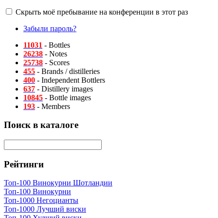
Скрыть моё пребывание на конференции в этот раз
Забыли пароль?
11031
- Bottles
26238
- Notes
25738
- Scores
455
- Brands / distilleries
400
- Independent Bottlers
637
- Distillery images
10845
- Bottle images
193
- Members
Поиск в каталоге
Рейтинги
Топ-100 Винокурни Шотландии
Топ-100 Винокурни
Топ-1000 Негоцианты
Топ-1000 Лучший виски
Топ-100 Худший виски