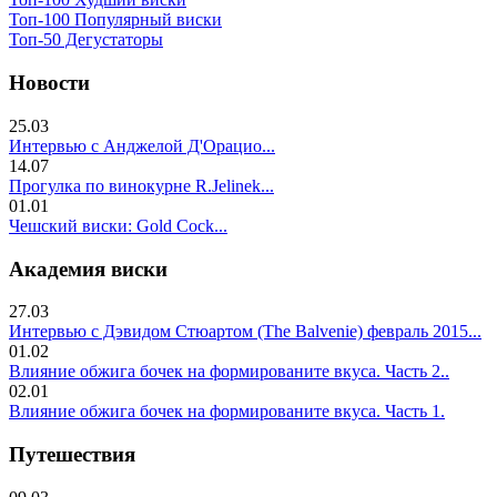
Топ-100 Популярный виски
Топ-50 Дегустаторы
Новости
25.03
Интервью с Анджелой Д'Орацио...
14.07
Прогулка по винокурне R.Jelinek...
01.01
Чешский виски: Gold Cock...
Академия виски
27.03
Интервью с Дэвидом Стюартом (The Balvenie) февраль 2015...
01.02
Влияние обжига бочек на формированите вкуса. Часть 2..
02.01
Влияние обжига бочек на формированите вкуса. Часть 1.
Путешествия