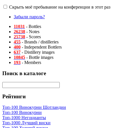
Скрыть моё пребывание на конференции в этот раз
Забыли пароль?
11031
- Bottles
26238
- Notes
25738
- Scores
455
- Brands / distilleries
400
- Independent Bottlers
637
- Distillery images
10845
- Bottle images
193
- Members
Поиск в каталоге
Рейтинги
Топ-100 Винокурни Шотландии
Топ-100 Винокурни
Топ-1000 Негоцианты
Топ-1000 Лучший виски
Топ-100 Худший виски