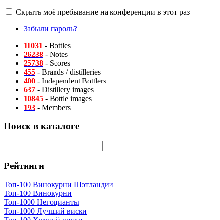
Скрыть моё пребывание на конференции в этот раз
Забыли пароль?
11031
- Bottles
26238
- Notes
25738
- Scores
455
- Brands / distilleries
400
- Independent Bottlers
637
- Distillery images
10845
- Bottle images
193
- Members
Поиск в каталоге
Рейтинги
Топ-100 Винокурни Шотландии
Топ-100 Винокурни
Топ-1000 Негоцианты
Топ-1000 Лучший виски
Топ-100 Худший виски