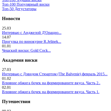
Топ-100 Популярный виски
Топ-50 Дегустаторы
Новости
25.03
Интервью с Анджелой Д'Орацио...
14.07
Прогулка по винокурне R.Jelinek...
01.01
Чешский виски: Gold Cock...
Академия виски
27.03
Интервью с Дэвидом Стюартом (The Balvenie) февраль 2015...
01.02
Влияние обжига бочек на формированите вкуса. Часть 2..
02.01
Влияние обжига бочек на формированите вкуса. Часть 1.
Путешествия