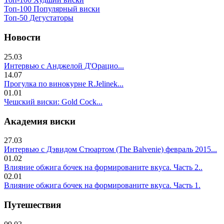
Топ-100 Популярный виски
Топ-50 Дегустаторы
Новости
25.03
Интервью с Анджелой Д'Орацио...
14.07
Прогулка по винокурне R.Jelinek...
01.01
Чешский виски: Gold Cock...
Академия виски
27.03
Интервью с Дэвидом Стюартом (The Balvenie) февраль 2015...
01.02
Влияние обжига бочек на формированите вкуса. Часть 2..
02.01
Влияние обжига бочек на формированите вкуса. Часть 1.
Путешествия