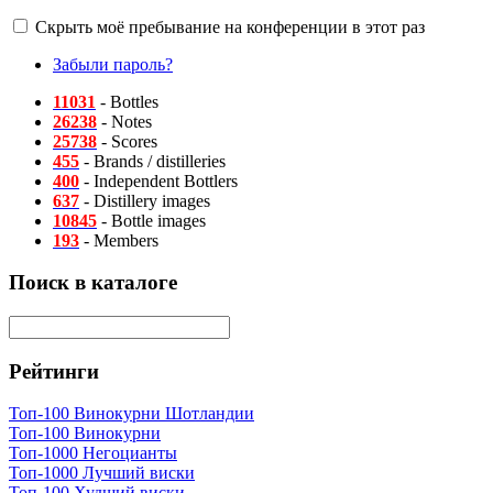
Скрыть моё пребывание на конференции в этот раз
Забыли пароль?
11031
- Bottles
26238
- Notes
25738
- Scores
455
- Brands / distilleries
400
- Independent Bottlers
637
- Distillery images
10845
- Bottle images
193
- Members
Поиск в каталоге
Рейтинги
Топ-100 Винокурни Шотландии
Топ-100 Винокурни
Топ-1000 Негоцианты
Топ-1000 Лучший виски
Топ-100 Худший виски